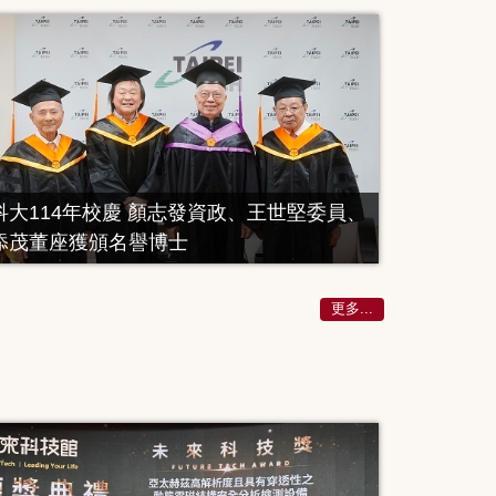
科大114年校慶 顏志發資政、王世堅委員、
添茂董座獲頒名譽博士
更多...