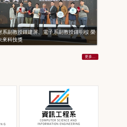
財系副教授鍾建屏、電子系副教授鍾明桉 榮
未來科技獎
更多...