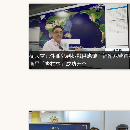
從太空元件孤兒到挑戰供應鏈！福衛八號首
衛星「齊柏林」成功升空