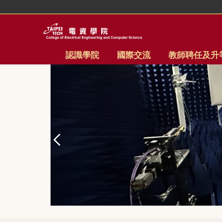
跳
到
主
要
內
認識學院
國際交流
教師聘任及升
容
區