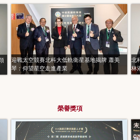
迎戰太空競賽北科大低軌衛星基地揭牌 蕭美
北
顆
琴：仰望星空走進產業
林
榮譽獎項