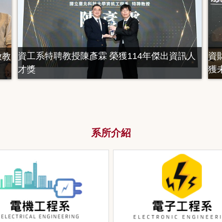
資工系特聘教授陳彥霖 榮獲114年傑出資訊人
資
放教
才獎
獲
系所介紹