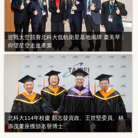
迎戰太空競賽北科大低軌衛星基地揭牌 蕭美琴：
仰望星空走進產業
北科大114年校慶 顏志發資政、王世堅委員、林
添茂董座獲頒名譽博士