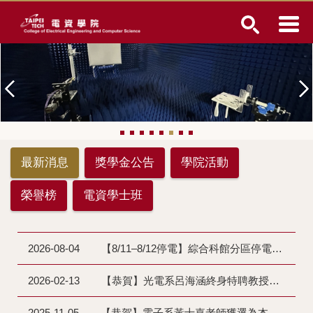
跳
到
主
要
內
容
區
最新消息
獎學金公告
學院活動
榮譽榜
電資學士班
2026-08-04
【8/11–8/12停電】綜合科館分區停電通知
2026-02-13
【恭賀】光電系呂海涵終身特聘教授，榮獲114年度國科會傑出研究獎殊榮，為校爭光！
2025-11-05
【恭賀】電子系黃士嘉老師獲選為本校 114 學年度特聘教授