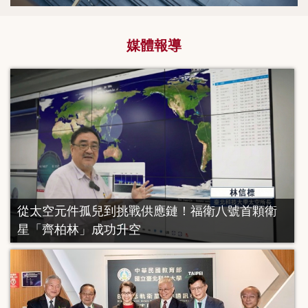
媒體報導
從太空元件孤兒到挑戰供應鏈！福衛八號首顆衛
星「齊柏林」成功升空