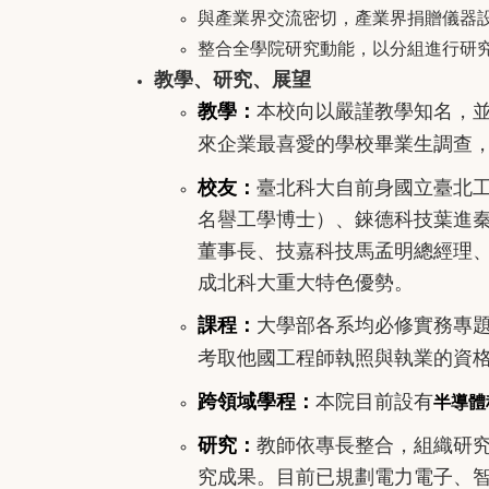
與產業界交流密切，產業界捐贈儀器
整合全學院研究動能，以分組進行研
教學、研究
、展望
教學：
本校向以嚴謹教學知名，
來企業最喜愛的學校畢業生調查
校友
：
臺北科大自前身國立臺北
名譽工學博士）、錸德科技葉進
董事長、技嘉科技馬孟明總經理
成北科大重大特色優勢。
課程
：
大學部各系均必修實務專
考取他國工程師執照與執業的資
跨領域學程
：
本院目前設有
半導體
研究
：
教師依專長整合，組織研
究成果。目前已規劃電力電子、