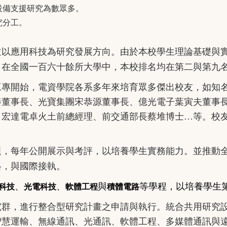
設備支援研究為數眾多。
究分工。
並以應用科技為研究發展方向。由於本校學生理論基礎與
，在全國一百六十餘所大學中，本校排名均在第二與第九
工專開始，電資學院各系多年來培育眾多傑出校友，如知
秦董事長、光寶集團宋恭源董事長、億光電子葉寅夫董事
、宏達電卓火土前總經理、前交通部長蔡堆博士…等。校
題，每年公開展示與考評，以培養學生實務能力。並推動
格，與國際接執。
、
、
與
等學程，以培養學生
科技
光電科技
軟體工程
積體電路
究群，進行整合型研究計畫之申請與執行。統合共用研究
智慧運輸、無線通訊、光通訊、軟體工程、多媒體通訊與