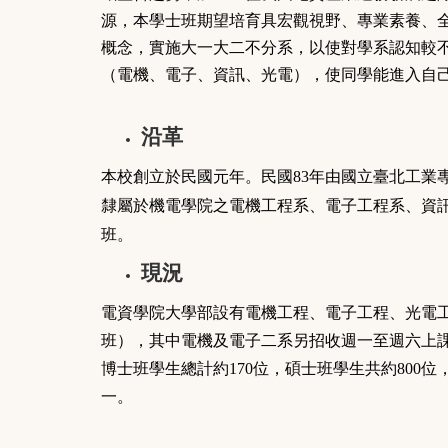
源，本學士班期望培育具宏觀視野
、專業素養
、
概念，實施大一大二不分系，以使對學系認知較
（電機
、電子
、資訊
、光電
），使同學能進入自
沿革
本校創立於民國元年。民國
83
年由國立臺北工業
隸屬於機電學院之電機工程系、電子工程系、
資
班。
現況
電資學院大學部設有電機工程、電子工程、光電
班），其中電機及電子二系另招收週一至週六上課
博士班學生總計約170位，碩士班學生共約800位
一。