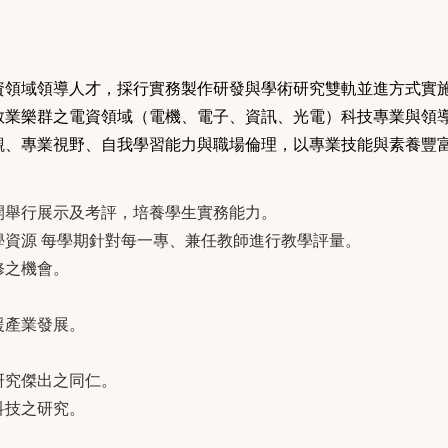
資領域領導人才，採行實務製作研發與學術研究雙軌並進方式實
敬業樂群之電資領域（電機
、電子
、資訊
、光電
）科技專業與領
觀
、專業視野
、自我學習能力與職場倫理，以專業技能與素養豐
開舉行展示及考評，培養學生實務能力。
資源 每學期針對每一專、兼任教師進行教學評量。
修之機會。
援產業發展。
研究傑出之同仁。
科技之研究。
。