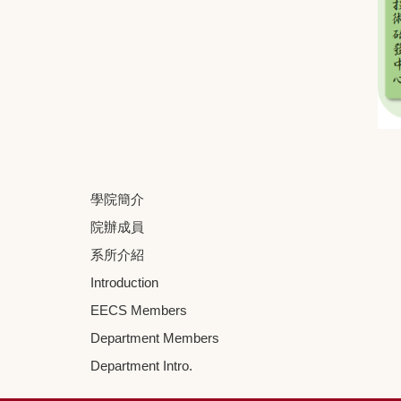
學院簡介
院辦成員
系所介紹
Introduction
EECS Members
Department Members
Department Intro.