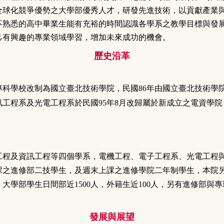
全球化競爭優勢之大學部優秀人才，研發先進技術，以貢獻產業
不熟悉的高中畢業生能有充裕的時間認識各學系之教學目標與發
己有興趣的專業領域學習，增加未來成功的機會。
歷史沿革
專科學校改制為國立臺北技術學院，民國
86
年由國立臺北技術學
訊工程系
及
光電工程系於民國
95
年
8
月改歸屬於新成立之電資學院
工程及資訊工程等四個學系，電機工程、電子工程系、光電工程
之進修部二技學生，及週末上課之進修學院二年制學生，本院另
，大學部學生日間部近1500人，外籍生近100人，另有進修部與
發展與展望