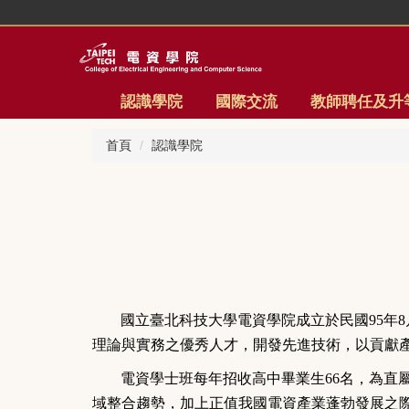
跳
到
主
要
內
認識學院
國際交流
教師聘任及升
容
區
首頁
認識學院
國立臺北科技大學電資學院成立於民國
95
年
8
理論與實務之優秀人才，開發先進技術，以貢獻
電資學士班每年招收高中畢
業生
66
名，為直
域整合趨勢，加上正值我國電資產業蓬勃發展之