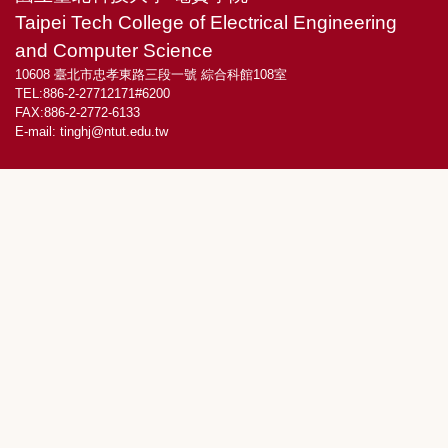
Taipei Tech College of Electrical Engineering
and Computer Science
10608 臺北市忠孝東路三段一號 綜合科館108室
TEL:886-2-27712171#6200
FAX:886-2-2772-6133
E-mail:
tinghj@ntut.edu.tw