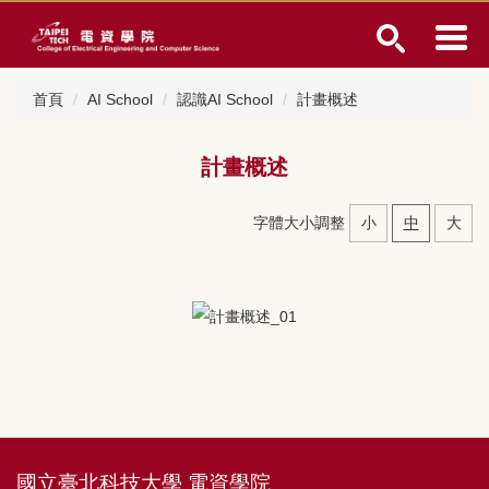
跳
到
主
要
首頁
AI School
認識AI School
計畫概述
內
容
區
計畫概述
字體大小調整
小
中
大
國立臺北科技大學 電資學院